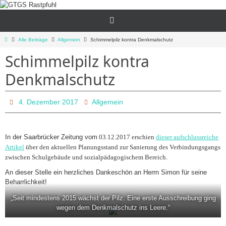
Zum
Inhalt
springen
Start
Alle Beiträge
Allgemein
Schimmelpilz kontra Denkmalschutz
Schimmelpilz kontra
Denkmalschutz
4. Dezember 2017
Allgemein
In der Saarbrücker Zeitung vom
03.12.2017
erschien
dieser aufschlussreiche
Artikel
über den aktuellen Planungsstand zur Sanierung des Verbindungsgangs
zwischen Schulgebäude und sozialpädagogischem Bereich.
An dieser Stelle ein herzliches Dankeschön an Herrn Simon für seine
Beharrlichkeit!
„Seit mindestens 2015 wächst der Pilz. Eine erste Ausschreibung ging
wegen dem Denkmalschutz ins Leere.“