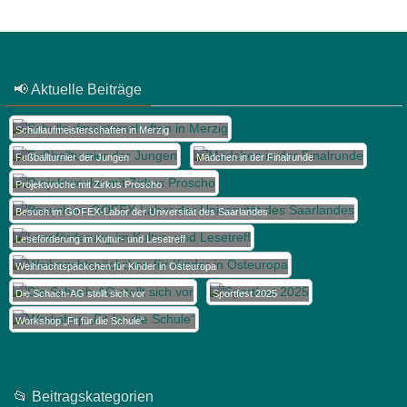
📢 Aktuelle Beiträge
Schullaufmeisterschaften in Merzig
Fußballturnier der Jungen
Mädchen in der Finalrunde
Projektwoche mit Zirkus Proscho
Besuch im GOFEX-Labor der Universität des Saarlandes
Leseförderung im Kultur- und Lesetreff
Weihnachtspäckchen für Kinder in Osteuropa
Die Schach-AG stellt sich vor
Sportfest 2025
Workshop „Fit für die Schule“
📂 Beitragskategorien