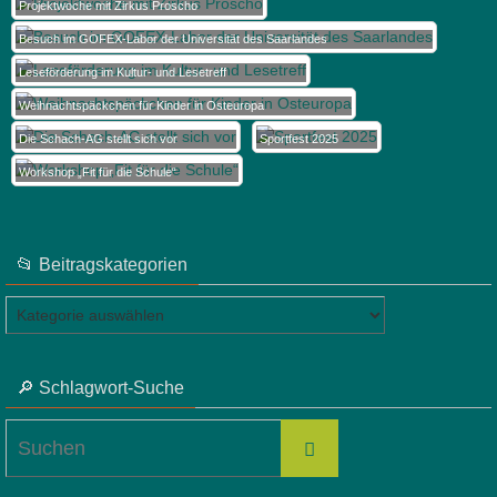
Projektwoche mit Zirkus Proscho
Besuch im GOFEX-Labor der Universität des Saarlandes
Leseförderung im Kultur- und Lesetreff
Weihnachtspäckchen für Kinder in Osteuropa
Die Schach-AG stellt sich vor
Sportfest 2025
Workshop „Fit für die Schule“
📂 Beitragskategorien
📂
Beitragskategorien
🔎 Schlagwort-Suche
Suchen
Suchen
nach: