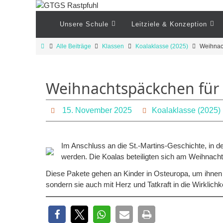
Zum
Inhalt
Zum
Unsere Schule
Leitziele & Konzeption
Inhalt
springen
springen
Start
Alle Beiträge
Klassen
Koalaklasse (2025)
Weihnach
Weihnachtspäckchen für 
15. November 2025
Koalaklasse (2025)
Im Anschluss an die St.-Martins-Geschichte, in de
werden. Die Koalas beteiligten sich am Weihnach
Diese Pakete gehen an Kinder in Osteuropa, um ihnen z
sondern sie auch mit Herz und Tatkraft in die Wirklichk
17