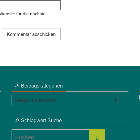
ebsite für die nächste
📂 Beitragskategorien
📂
Beitragskategorien
🔎 Schlagwort-Suche
Suchen
Suchen
nach: