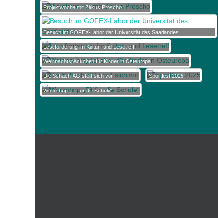
Projektwoche mit Zirkus Proscho
Besuch im GOFEX-Labor der Universität des Saarlandes
Leseförderung im Kultur- und Lesetreff
Weihnachtspäckchen für Kinder in Osteuropa
Die Schach-AG stellt sich vor
Sportfest 2025
Workshop „Fit für die Schule“