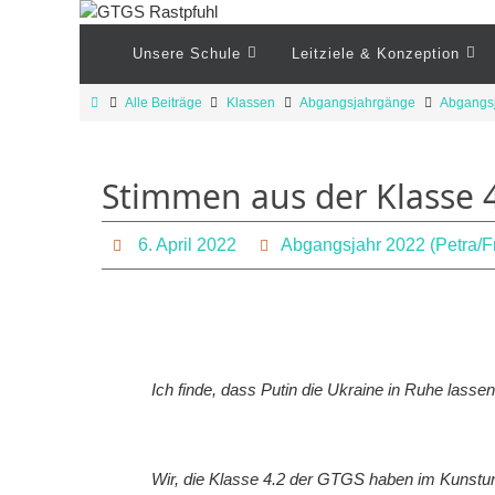
Zum
Inhalt
Zum
Unsere Schule
Leitziele & Konzeption
Inhalt
springen
springen
Start
Alle Beiträge
Klassen
Abgangsjahrgänge
Abgangsj
Stimmen aus der Klasse 
6. April 2022
Abgangsjahr 2022 (Petra/F
Ich finde, dass Putin die Ukraine in Ruhe lassen
Wir, die Klasse 4.2 der GTGS haben im Kunstunter