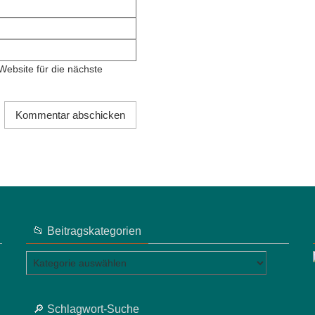
ebsite für die nächste
📂 Beitragskategorien
📂
Beitragskategorien
🔎 Schlagwort-Suche