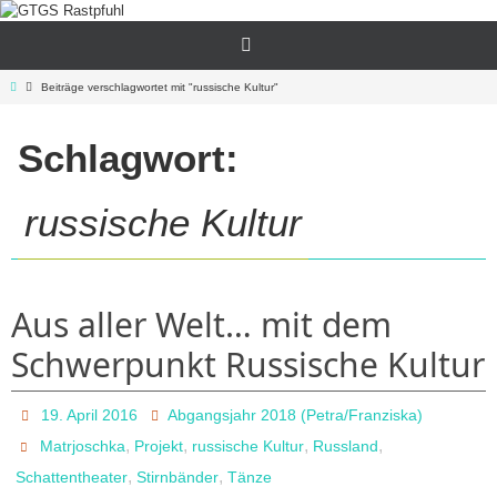
Zum
Inhalt
springen
Start
Beiträge verschlagwortet mit "russische Kultur"
Schlagwort:
russische Kultur
Aus aller Welt… mit dem
Schwerpunkt Russische Kultur
19. April 2016
Abgangsjahr 2018 (Petra/Franziska)
,
,
,
,
Matrjoschka
Projekt
russische Kultur
Russland
,
,
Schattentheater
Stirnbänder
Tänze