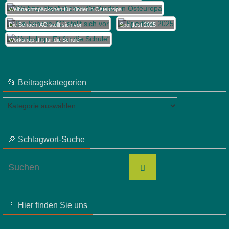
Weihnachtspäckchen für Kinder in Osteuropa
Die Schach-AG stellt sich vor
Sportfest 2025
Workshop „Fit für die Schule“
📂 Beitragskategorien
📂
Beitragskategorien
🔎 Schlagwort-Suche
Suchen
Suchen
nach:
🚩 Hier finden Sie uns