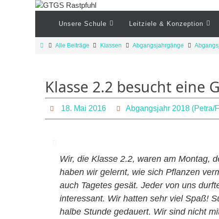
Zum
Inhalt
Zum
Unsere Schule
Leitziele & Konzeption
Inhalt
springen
springen
Start
Alle Beiträge
Klassen
Abgangsjahrgänge
Abgangsj
Klasse 2.2 besucht eine 
18. Mai 2016
Abgangsjahr 2018 (Petra/F
Wir, die Klasse 2.2, waren am Montag, d
haben wir gelernt, wie sich Pflanzen v
auch Tagetes gesät. Jeder von uns durft
interessant. Wir hatten sehr viel Spaß!
halbe Stunde gedauert. Wir sind nicht mi