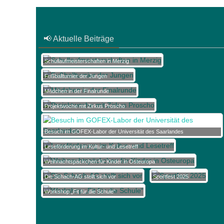
📢 Aktuelle Beiträge
Schullaufmeisterschaften in Merzig
Fußballturnier der Jungen
Mädchen in der Finalrunde
Projektwoche mit Zirkus Proscho
Besuch im GOFEX-Labor der Universität des Saarlandes
Leseförderung im Kultur- und Lesetreff
Weihnachtspäckchen für Kinder in Osteuropa
Die Schach-AG stellt sich vor
Sportfest 2025
Workshop „Fit für die Schule“