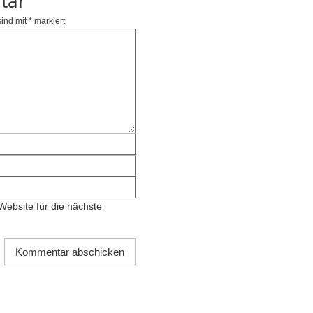
tar
sind mit
*
markiert
ebsite für die nächste