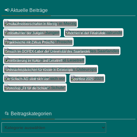
📢 Aktuelle Beiträge
Schullaufmeisterschaften in Merzig
Fußballturnier der Jungen
Mädchen in der Finalrunde
Projektwoche mit Zirkus Proscho
Besuch im GOFEX-Labor der Universität des Saarlandes
Leseförderung im Kultur- und Lesetreff
Weihnachtspäckchen für Kinder in Osteuropa
Die Schach-AG stellt sich vor
Sportfest 2025
Workshop „Fit für die Schule“
📂 Beitragskategorien
📂
Beitragskategorien