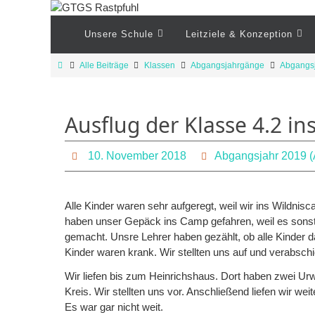
Zum
Inhalt
Zum
Unsere Schule
Leitziele & Konzeption
Inhalt
springen
springen
Start
Alle Beiträge
Klassen
Abgangsjahrgänge
Abgangsj
Ausflug der Klasse 4.2 i
10. November 2018
Abgangsjahr 2019 (
Alle Kinder waren sehr aufgeregt, weil wir ins Wildnis
haben unser Gepäck ins Camp gefahren, weil es sons
gemacht. Unsre Lehrer haben gezählt, ob alle Kinder da
Kinder waren krank. Wir stellten uns auf und verabschi
Wir liefen bis zum Heinrichshaus. Dort haben zwei Ur
Kreis. Wir stellten uns vor. Anschließend liefen wir w
Es war gar nicht weit.