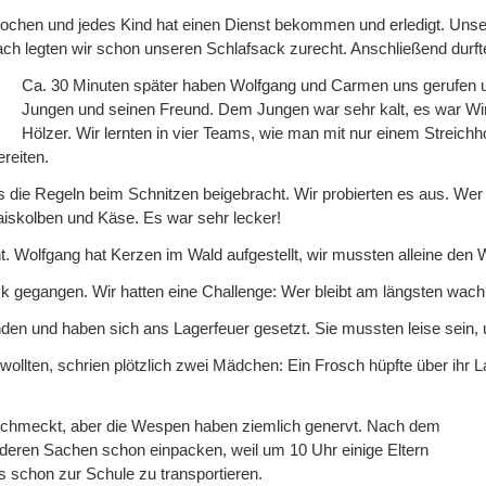
prochen und jedes Kind hat einen Dienst bekommen und erledigt. Uns
 legten wir schon unseren Schlafsack zurecht. Anschließend durften 
Ca. 30 Minuten später haben Wolfgang und Carmen uns gerufen u
Jungen und seinen Freund. Dem Jungen war sehr kalt, es war Winte
Hölzer. Wir lernten in vier Teams, wie man mit nur einem Streic
reiten.
ie Regeln beim Schnitzen beigebracht. Wir probierten es aus. Wer n
iskolben und Käse. Es war sehr lecker!
Wolfgang hat Kerzen im Wald aufgestellt, wir mussten alleine den 
 gegangen. Wir hatten eine Challenge: Wer bleibt am längsten wac
den und haben sich ans Lagerfeuer gesetzt. Sie mussten leise sein
llten, schrien plötzlich zwei Mädchen: Ein Frosch hüpfte über ihr La
eschmeckt, aber die Wespen haben ziemlich genervt. Nach dem
deren Sachen schon einpacken, weil um 10 Uhr einige Eltern
 schon zur Schule zu transportieren.