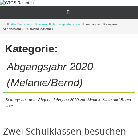
Zum
Inhalt
springen
Start
Alle Beiträge
Klassen
Abgangsjahrgänge
Archiv nach Kategorie
"Abgangsjahr 2020 (Melanie/Bernd)"
Kategorie:
Abgangsjahr 2020
(Melanie/Bernd)
Beiträge aus dem Abgangsjahrgang 2020 von Melanie Klein und Bernd
Loré
Zwei Schulklassen besuchen