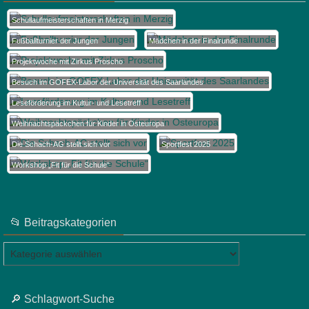
Schullaufmeisterschaften in Merzig
Fußballturnier der Jungen
Mädchen in der Finalrunde
Projektwoche mit Zirkus Proscho
Besuch im GOFEX-Labor der Universität des Saarlandes
Leseförderung im Kultur- und Lesetreff
Weihnachtspäckchen für Kinder in Osteuropa
Die Schach-AG stellt sich vor
Sportfest 2025
Workshop „Fit für die Schule“
📂 Beitragskategorien
📂
Beitragskategorien
🔎 Schlagwort-Suche