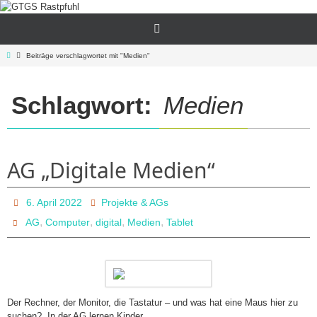
Zum
Inhalt
springen
Start
Beiträge verschlagwortet mit "Medien"
Schlagwort:
Medien
AG „Digitale Medien“
6. April 2022
Projekte & AGs
,
,
,
,
AG
Computer
digital
Medien
Tablet
Der Rechner, der Monitor, die Tastatur – und was hat eine Maus hier zu
suchen? In der AG lernen Kinder…