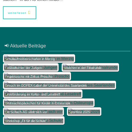
weiterlesen
📢 Aktuelle Beiträge
Schullaufmeisterschaften in Merzig
Fußballturnier der Jungen
Mädchen in der Finalrunde
Projektwoche mit Zirkus Proscho
Besuch im GOFEX-Labor der Universität des Saarlandes
Leseförderung im Kultur- und Lesetreff
Weihnachtspäckchen für Kinder in Osteuropa
Die Schach-AG stellt sich vor
Sportfest 2025
Workshop „Fit für die Schule“