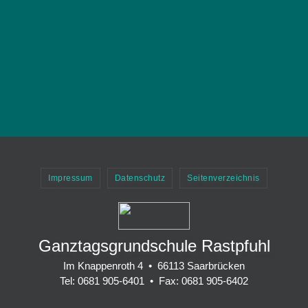
Impressum
Datenschutz
Seitenverzeichnis
Ganztagsgrundschule Rastpfuhl
Im Knappenroth 4 • 66113 Saarbrücken
Tel: 0681 905-6401 • Fax: 0681 905-6402