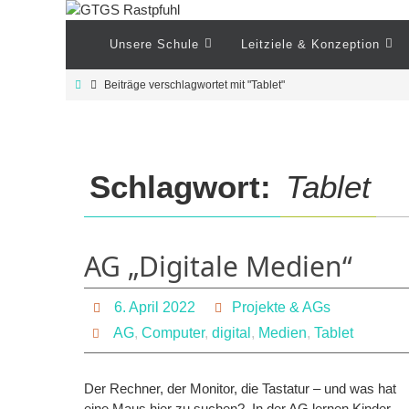
Zum
Inhalt
Zum
Unsere Schule
Leitziele & Konzeption
Inhalt
springen
springen
Start
Beiträge verschlagwortet mit "Tablet"
Schlagwort:
Tablet
AG „Digitale Medien“
6. April 2022
Projekte & AGs
AG
,
Computer
,
digital
,
Medien
,
Tablet
Der Rechner, der Monitor, die Tastatur – und was hat
eine Maus hier zu suchen? In der AG lernen Kinder…