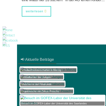
weiterlesen
📢 Aktuelle Beiträge
Schullaufmeisterschaften in Merzig
Fußballturnier der Jungen
Mädchen in der Finalrunde
Projektwoche mit Zirkus Proscho
Besuch im GOFEX-Labor der Universität des Saarlandes