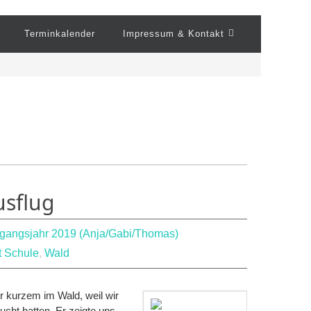
Terminkalender
Impressum & Kontakt
sflug
gangsjahr 2019 (Anja/Gabi/Thomas)
t Schule
,
Wald
or kurzem im Wald, weil wir
ht hatten. Er zeigte uns