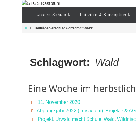
Zum
Inhalt
Zum
Unsere Schule
Leitziele & Konzeption
Inhalt
springen
springen
Start
Beiträge verschlagwortet mit "Wald"
Schlagwort:
Wald
Eine Woche im herbstlic
11. November 2020
Abgangsjahr 2022 (Luisa/Tom)
,
Projekte & AG
Projekt
,
Urwald macht Schule
,
Wald
,
Wildnis