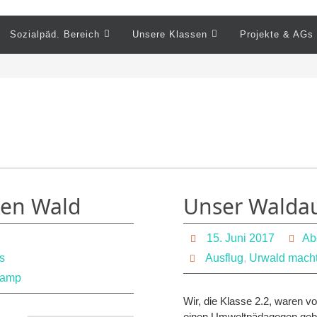
Sozialpäd. Bereich
Unsere Klassen
Projekte & AGs
hen Wald
Unser Waldau
15. Juni 2017
Ab
s
Ausflug
,
Urwald mach
camp
Wir, die Klasse 2.2, waren v
einen Umweltpädagogen gebuc