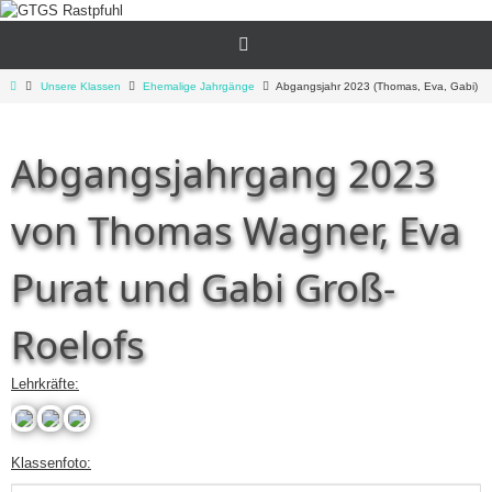
Zum
Inhalt
springen
Start
Unsere Klassen
Ehemalige Jahrgänge
Abgangsjahr 2023 (Thomas, Eva, Gabi)
Abgangsjahrgang 2023
von Thomas Wagner, Eva
Purat und Gabi Groß-
Roelofs
Lehrkräfte:
Gabi
Eva
Thomas
Klassenfoto:
Groß-
Purat
Wagner
Roelofs
Lehrerin
Lehrer