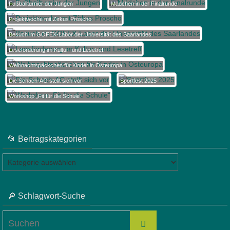
Fußballturnier der Jungen
Mädchen in der Finalrunde
Projektwoche mit Zirkus Proscho
Besuch im GOFEX-Labor der Universität des Saarlandes
Leseförderung im Kultur- und Lesetreff
Weihnachtspäckchen für Kinder in Osteuropa
Die Schach-AG stellt sich vor
Sportfest 2025
Workshop „Fit für die Schule“
📂 Beitragskategorien
📂
Beitragskategorien
🔎 Schlagwort-Suche
Suchen
Suchen
nach: