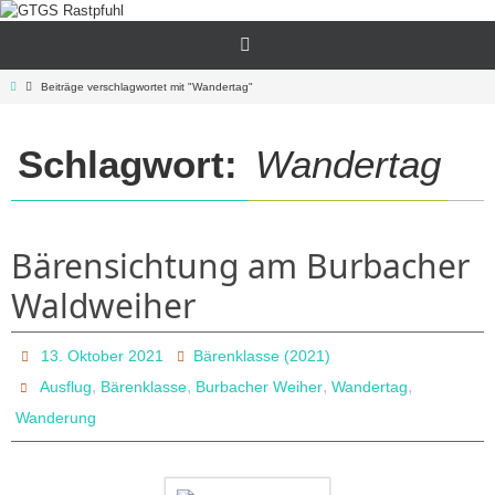
Zum
Inhalt
springen
Start
Beiträge verschlagwortet mit "Wandertag"
Schlagwort:
Wandertag
Bärensichtung am Burbacher
Waldweiher
13. Oktober 2021
Bärenklasse (2021)
,
,
,
,
Ausflug
Bärenklasse
Burbacher Weiher
Wandertag
Wanderung