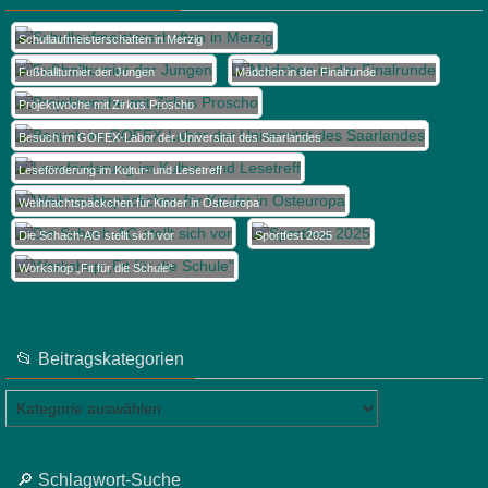
Schullaufmeisterschaften in Merzig
Fußballturnier der Jungen
Mädchen in der Finalrunde
Projektwoche mit Zirkus Proscho
Besuch im GOFEX-Labor der Universität des Saarlandes
Leseförderung im Kultur- und Lesetreff
Weihnachtspäckchen für Kinder in Osteuropa
Die Schach-AG stellt sich vor
Sportfest 2025
Workshop „Fit für die Schule“
📂 Beitragskategorien
📂
Beitragskategorien
🔎 Schlagwort-Suche