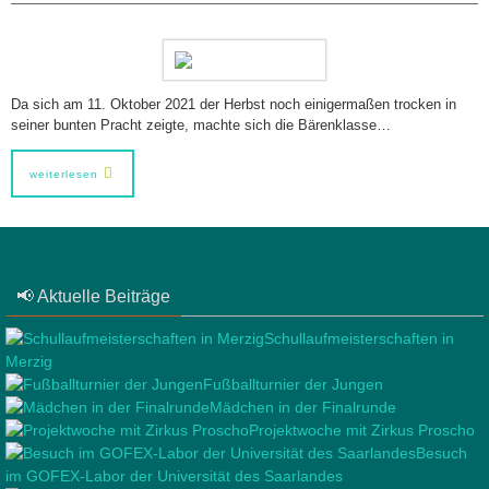
Da sich am 11. Oktober 2021 der Herbst noch einigermaßen trocken in
seiner bunten Pracht zeigte, machte sich die Bärenklasse…
weiterlesen
📢 Aktuelle Beiträge
Schullaufmeisterschaften in
Merzig
Fußballturnier der Jungen
Mädchen in der Finalrunde
Projektwoche mit Zirkus Proscho
Besuch
im GOFEX-Labor der Universität des Saarlandes