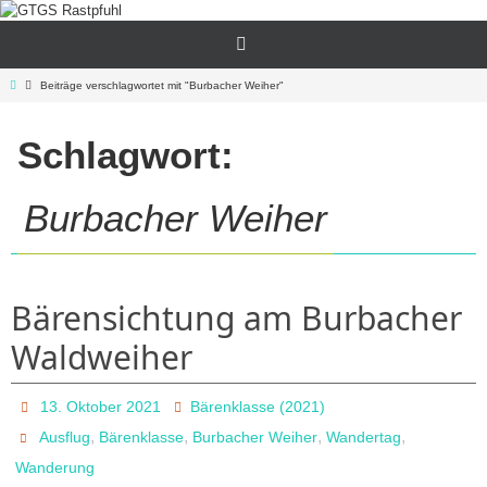
Zum
Inhalt
springen
Start
Beiträge verschlagwortet mit "Burbacher Weiher"
Schlagwort:
Burbacher Weiher
Bärensichtung am Burbacher
Waldweiher
13. Oktober 2021
Bärenklasse (2021)
,
,
,
,
Ausflug
Bärenklasse
Burbacher Weiher
Wandertag
Wanderung