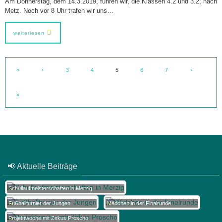
Am Donnerstag, dem 14.3.2019, fuhren wir, die Klassen 4.2 und 3.2, nach
Metz. Noch vor 8 Uhr trafen wir uns…
weiterlesen
«
‹
3
4
5
6
7
›
»
📢 Aktuelle Beiträge
Schullaufmeisterschaften in Merzig
Fußballturnier der Jungen
Mädchen in der Finalrunde
Projektwoche mit Zirkus Proscho