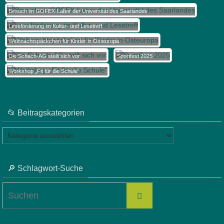
Besuch im GOFEX-Labor der Universität des Saarlandes
Leseförderung im Kultur- und Lesetreff
Weihnachtspäckchen für Kinder in Osteuropa
Die Schach-AG stellt sich vor
Sportfest 2025
Workshop „Fit für die Schule“
📂 Beitragskategorien
📂
Beitragskategorien
🔎 Schlagwort-Suche
Suchen
Suchen
nach: